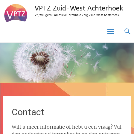
Ga
VPTZ Zuid-West Achterhoek
naar
Vrijwilligers Palliatieve Terminale Zorg Zuid-West Achterhoek
de
inhoud
Contact
Wilt u meer informatie of hebt u een vraag? Vul