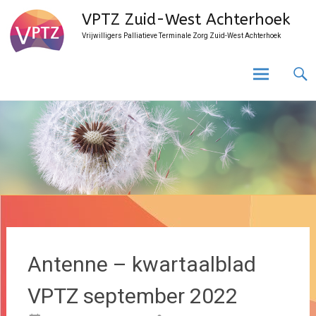
Ga
VPTZ Zuid-West Achterhoek
naar
Vrijwilligers Palliatieve Terminale Zorg Zuid-West Achterhoek
de
inhoud
Antenne – kwartaalblad
VPTZ september 2022